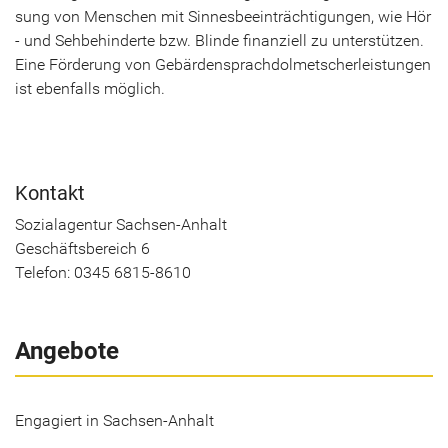
sung von Men­schen mit Sin­nes­be­ein­träch­ti­gun­gen, wie Hör
- und Seh­be­hin­der­te bzw. Blin­de fi­nan­zi­ell zu un­ter­stüt­zen.
Eine För­de­rung von Ge­bär­den­sprach­dol­met­scher­leis­tun­gen
ist eben­falls mög­lich.
Kon­takt
So­zi­al­agen­tur Sachsen-​Anhalt
Ge­schäfts­be­reich 6
Te­le­fon: 0345 6815-8610
Angebote
Engagiert in Sachsen-Anhalt