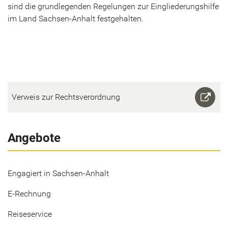
sind die grund­le­gen­den Re­ge­lun­gen zur Ein­glie­de­rungs­hil­fe
im Land Sachsen-​Anhalt fest­ge­hal­ten.
Ver­weis zur Rechts­ver­ord­nung
Angebote
Engagiert in Sachsen-Anhalt
E-Rechnung
Reiseservice