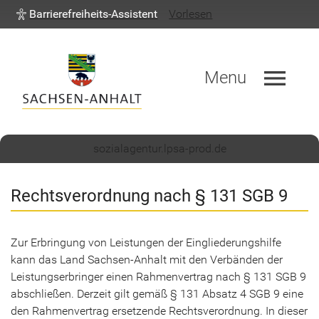
Barrierefreiheits-Assistent
Vorlesen
menu
Menu
sozialagentur.lpsa-prod.de
Rechts­ver­ord­nung nach § 131 SGB 9
Zur Er­brin­gung von Leis­tun­gen der Ein­glie­de­rungs­hil­fe
kann das Land Sachsen-​Anhalt mit den Ver­bän­den der
Leis­tungs­er­brin­ger einen Rah­men­ver­trag nach § 131 SGB 9
ab­schlie­ßen. Der­zeit gilt gemäß § 131 Ab­satz 4 SGB 9 eine
den Rah­men­ver­trag er­set­zen­de Rechts­ver­ord­nung. In die­ser